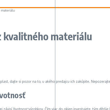
o materiálu
z kvalitného materiálu
st, dajte si pozor na to, u akého predajcu ich zakúpite. Nepozerajte 
ivotnosť
 nej závisí životnosť výrobkov. Čím viac do okien investujete, tým dlhš