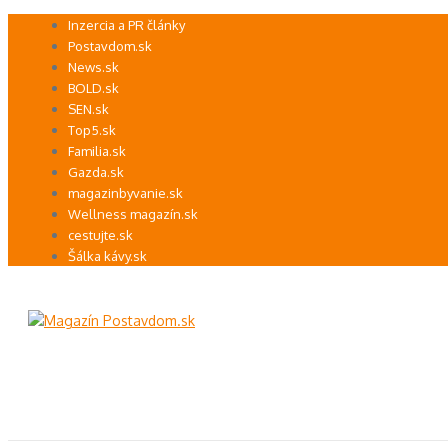
Preskočiť
Inzercia a PR články
na
Postavdom.sk
obsah
News.sk
BOLD.sk
SEN.sk
Top5.sk
Familia.sk
Gazda.sk
magazinbyvanie.sk
Wellness magazín.sk
cestujte.sk
Šálka kávy.sk