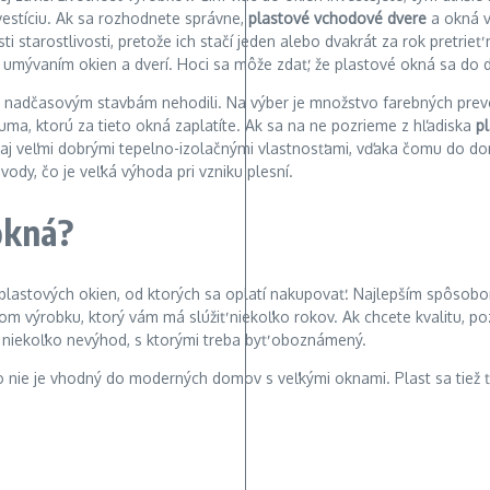
nvestíciu. Ak sa rozhodnete správne,
plastové vchodové dvere
a okná v
sti starostlivosti, pretože ich stačí jeden alebo dvakrát za rok pretr
m umývaním okien a dverí. Hoci sa môže zdať, že plastové okná sa do
 a nadčasovým stavbám nehodili. Na výber je množstvo farebných pre
ma, ktorú za tieto okná zaplatíte. Ak sa na ne pozrieme z hľadiska
p
 aj veľmi dobrými tepelno-izolačnými vlastnosťami, vďaka čomu do do
vody, čo je veľká výhoda pri vzniku plesní.
okná?
plastových okien, od ktorých sa oplatí nakupovať. Najlepším spôsobom,
m výrobku, ktorý vám má slúžiť niekoľko rokov. Ak chcete kvalitu, poz
á niekoľko nevýhod, s ktorými treba byť oboznámený.
o nie je vhodný do moderných domov s veľkými oknami. Plast sa tiež ť