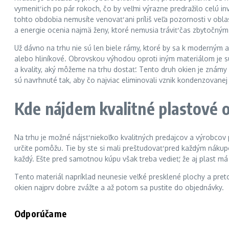
vymeniť ich po pár rokoch, čo by veľmi výrazne predražilo celú i
tohto obdobia nemusíte venovať ani príliš veľa pozornosti v obla
a energie ocenia najmä ženy, ktoré nemusia tráviť čas zbytočný
Už dávno na trhu nie sú len biele rámy, ktoré by sa k moderným
alebo hliníkové. Obrovskou výhodou oproti iným materiálom je su
a kvality, aký môžeme na trhu dostať. Tento druh okien je známy
sú navrhnuté tak, aby čo najviac eliminovali vznik kondenzovanej 
Kde nájdem kvalitné plastové 
Na trhu je možné nájsť niekoľko kvalitných predajcov a výrobcov 
určite pomôžu. Tie by ste si mali preštudovať pred každým nákupo
každý. Ešte pred samotnou kúpu však treba vedieť, že aj plast m
Tento materiál napríklad neunesie veľké presklené plochy a pret
okien najprv dobre zvážte a až potom sa pustite do objednávky.
Odporúčame