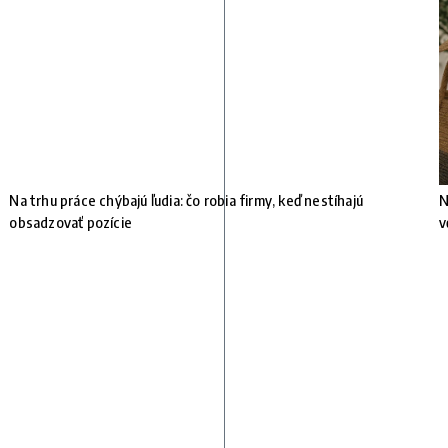
Na trhu práce chýbajú ľudia: čo robia firmy, keď nestíhajú
N
obsadzovať pozície
v