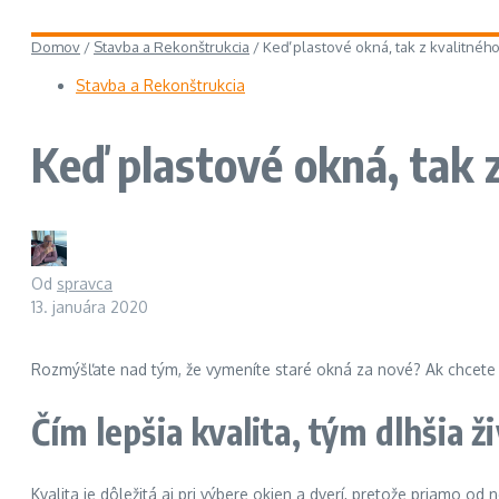
Domov
/
Stavba a Rekonštrukcia
/
Keď plastové okná, tak z kvalitnéh
Stavba a Rekonštrukcia
Keď plastové okná, tak 
Od
spravca
13. januára 2020
Rozmýšľate nad tým, že vymeníte staré okná za nové? Ak chcete pla
Čím lepšia kvalita, tým dlhšia ž
Kvalita je dôležitá aj pri výbere okien a dverí, pretože priamo od