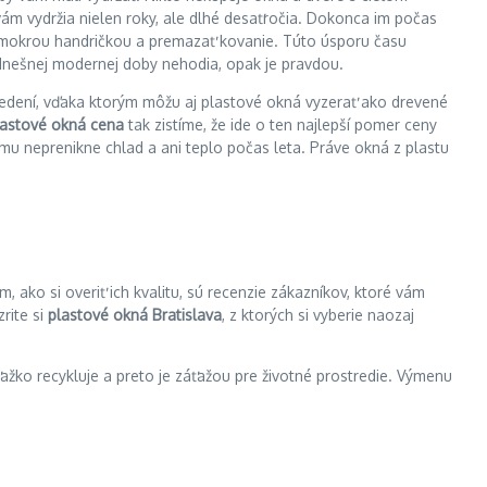
ám vydržia nielen roky, ale dlhé desaťročia. Dokonca im počas
ieť mokrou handričkou a premazať kovanie. Túto úsporu času
 dnešnej modernej doby nehodia, opak je pravdou.
vedení, vďaka ktorým môžu aj plastové okná vyzerať ako drevené
lastové okná cena
tak zistíme, že ide o ten najlepší pomer ceny
mu neprenikne chlad a ani teplo počas leta. Práve okná z plastu
 ako si overiť ich kvalitu, sú recenzie zákazníkov, ktoré vám
rite si
plastové okná Bratislava
, z ktorých si vyberie naozaj
ažko recykluje a preto je záťažou pre životné prostredie. Výmenu