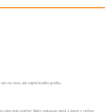
len na cenu, ale najmä kvalitu profilu.
ie by vám mali vydržať. Nikto nekupuje okná a dvere s cieľom