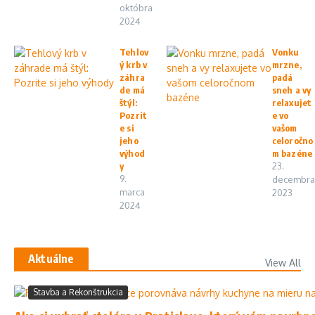
októbra
2024
Tehlov
Vonku
ý krb v
mrzne,
záhra
padá
de má
sneh a vy
štýl:
relaxujet
Pozrit
e vo
e si
vašom
jeho
celoročno
výhod
m bazéne
y
23.
9.
decembra
marca
2023
2024
Aktuálne
View All
Stavba a Rekonštrukcia