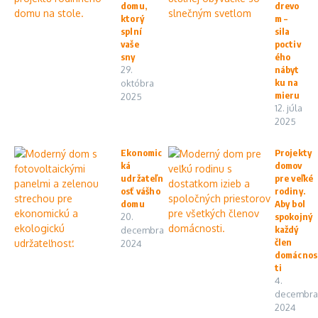
domu,
drevo
ktorý
m –
splní
sila
vaše
poctiv
sny
ého
29.
nábyt
ku na
októbra
mieru
2025
12. júla
2025
Ekonomic
Projekty
ká
domov
udržateľn
pre veľké
osť vášho
rodiny.
domu
Aby bol
20.
spokojný
každý
decembra
člen
2024
domácnos
ti
4.
decembra
2024