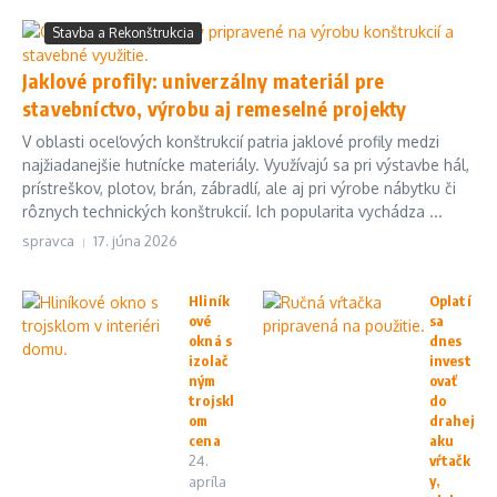
Stavba a Rekonštrukcia
Jaklové profily: univerzálny materiál pre
stavebníctvo, výrobu aj remeselné projekty
V oblasti oceľových konštrukcií patria jaklové profily medzi
najžiadanejšie hutnícke materiály. Využívajú sa pri výstavbe hál,
prístreškov, plotov, brán, zábradlí, ale aj pri výrobe nábytku či
rôznych technických konštrukcií. Ich popularita vychádza ...
spravca
17. júna 2026
Hliník
Oplatí
ové
sa
okná s
dnes
izolač
invest
ným
ovať
trojskl
do
om
drahej
cena
aku
24.
vŕtačk
y,
apríla