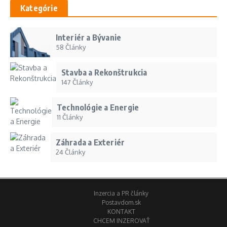
Kategórie
Interiér a Bývanie
58 Články
Stavba a Rekonštrukcia
147 Články
Technológie a Energie
11 Články
Záhrada a Exteriér
24 Články
Inzercia a PR články
Postavdom.sk
KONTAKT
CHCEM INZEROVAŤ