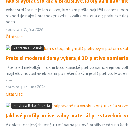
Ako si vybrať stolára v Bratislave, ktorý vám navrh
Výber stolára nie je len o tom, kto vám pošle najnižšiu cenovú pon
rozhoduje najmä presnosť návrhu, kvalita materiálov, praktické ri
poch...
spravca
2. júla 2026
Čítať viac
Záhrada a Exteriér
Prečo si moderné domy vyberajú 3D pletivo namiesto
Ešte pred niekoľkými rokmi bolo klasické pletivo samozrejmou vo
majiteľov novostavieb siaha po riešení, akým je 3D pletivo. Mode
z ...
spravca
17. júna 2026
Čítať viac
Stavba a Rekonštrukcia
Jaklové profily: univerzálny materiál pre stavebníctv
V oblasti oceľových konštrukcií patria jaklové profily medzi najžiad