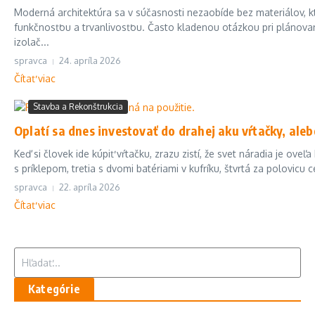
Moderná architektúra sa v súčasnosti nezaobíde bez materiálov, 
funkčnosťou a trvanlivosťou. Často kladenou otázkou pri plánovan
izolač...
spravca
24. apríla 2026
Čítať viac
Stavba a Rekonštrukcia
Oplatí sa dnes investovať do drahej aku vŕtačky, aleb
Keď si človek ide kúpiť vŕtačku, zrazu zistí, že svet náradia je oveľ
s príklepom, tretia s dvomi batériami v kufríku, štvrtá za polovicu c
spravca
22. apríla 2026
Čítať viac
Hľadať:
Kategórie