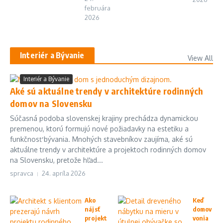
februára
2026
Interiér a Bývanie
View All
Interiér a Bývanie
Aké sú aktuálne trendy v architektúre rodinných
domov na Slovensku
Súčasná podoba slovenskej krajiny prechádza dynamickou
premenou, ktorú formujú nové požiadavky na estetiku a
funkčnosť bývania. Mnohých stavebníkov zaujíma, aké sú
aktuálne trendy v architektúre a projektoch rodinných domov
na Slovensku, pretože hľad...
spravca
24. apríla 2026
Ako
Keď
nájsť
domov
projekt
vonia