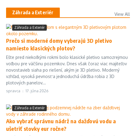
Záhrada a Exteriér
View All
Záhrada a Exteriér
Prečo si moderné domy vyberajú 3D pletivo
namiesto klasických plotov?
Ešte pred niekoľkými rokmi bolo klasické pletivo samozrejmou
voľbou pre väčšinu pozemkov. Dnes však čoraz viac majiteľov
novostavieb siaha po riešení, akým je 3D pletivo. Moderný
vzhľad, vysoká pevnosť a jednoduchá údržba robia z 3D
plotových panelov...
spravca
17. júna 2026
Záhrada a Exteriér
Ako vybrať správnu nádrž na dažďovú vodu a
ušetriť stovky eur ročne?