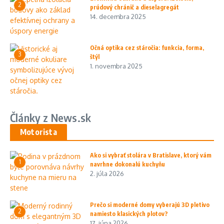
2
prúdový chránič a dieselagregát
14. decembra 2025
Očná optika cez stáročia: funkcia, forma,
3
štýl
1. novembra 2025
Články z News.sk
Motorista
Ako si vybrať stolára v Bratislave, ktorý vám
1
navrhne dokonalú kuchyňu
2. júla 2026
Prečo si moderné domy vyberajú 3D pletivo
2
namiesto klasických plotov?
17. júna 2026