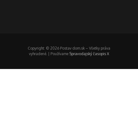
Copyright: © 2026 Postav dom.sk – Všetky práva
vyhradené. | Používame
Spravodajský časopis X