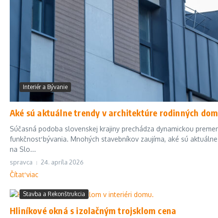
Interiér a Bývanie
Aké sú aktuálne trendy v architektúre rodinných do
Súčasná podoba slovenskej krajiny prechádza dynamickou premeno
funkčnosť bývania. Mnohých stavebníkov zaujíma, aké sú aktuálne
na Slo...
spravca
24. apríla 2026
Čítať viac
Stavba a Rekonštrukcia
Hliníkové okná s izolačným trojsklom cena