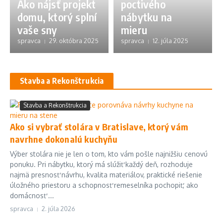
Ako nájsť projekt
poctivého
domu, ktorý splní
nábytku na
vaše sny
mieru
spravca
29. októbra 2025
spravca
12. júla 2025
Stavba a Rekonštrukcia
Stavba a Rekonštrukcia
Ako si vybrať stolára v Bratislave, ktorý vám
navrhne dokonalú kuchyňu
Výber stolára nie je len o tom, kto vám pošle najnižšiu cenovú
ponuku. Pri nábytku, ktorý má slúžiť každý deň, rozhoduje
najmä presnosť návrhu, kvalita materiálov, praktické riešenie
úložného priestoru a schopnosť remeselníka pochopiť, ako
domácnosť ...
spravca
2. júla 2026