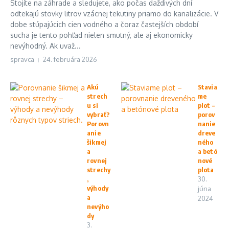
Stojíte na záhrade a sledujete, ako počas daždivých dní
odtekajú stovky litrov vzácnej tekutiny priamo do kanalizácie. V
dobe stúpajúcich cien vodného a čoraz častejších období
sucha je tento pohľad nielen smutný, ale aj ekonomicky
nevýhodný. Ak uvaž...
spravca
24. februára 2026
Akú
Stavia
strech
me
u si
plot –
vybrať?
porov
Porovn
nanie
anie
dreve
šikmej
ného
a
a betó
rovnej
nové
strechy
plota
,
30.
výhody
júna
a
2024
nevýho
dy
3.