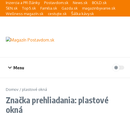
Preskočiť na obsah
Inzercia a PR články
Postavdom.sk
News.sk
BOLD.sk
SEN.sk
Top5.sk
Familia.sk
Gazda.sk
magazinbyvanie.sk
Wellness magazín.sk
cestujte.sk
Šálka kávy.sk
Menu
Domov
/
plastové okná
Značka prehliadania: plastové
okná