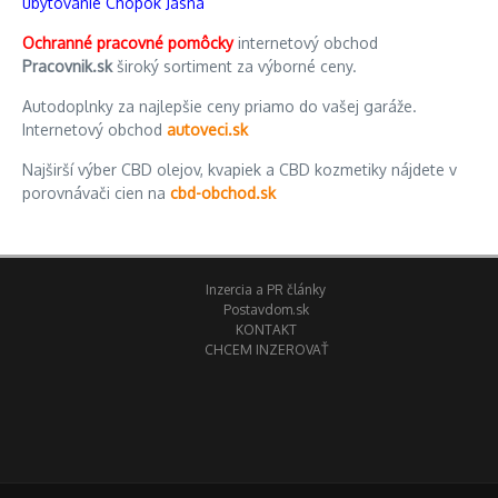
ubytovanie Chopok Jasná
Ochranné pracovné pomôcky
internetový obchod
Pracovnik.sk
široký sortiment za výborné ceny.
Autodoplnky za najlepšie ceny priamo do vašej garáže.
Internetový obchod
autoveci.sk
Najširší výber CBD olejov, kvapiek a CBD kozmetiky nájdete v
porovnávači cien na
cbd-obchod.sk
Inzercia a PR články
Postavdom.sk
KONTAKT
CHCEM INZEROVAŤ