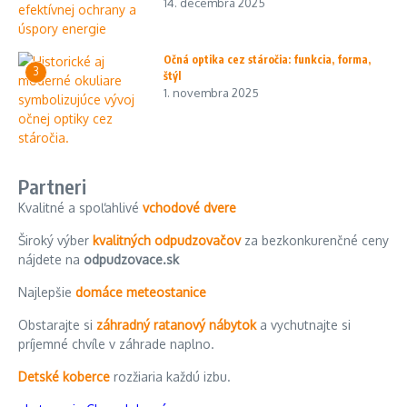
14. decembra 2025
Očná optika cez stáročia: funkcia, forma,
3
štýl
1. novembra 2025
Partneri
Kvalitné a spoľahlivé
vchodové dvere
Široký výber
kvalitných odpudzovačov
za bezkonkurenčné ceny
nájdete na
odpudzovace.sk
Najlepšie
domáce meteostanice
Obstarajte si
záhradný ratanový nábytok
a vychutnajte si
príjemné chvíle v záhrade naplno.
Detské koberce
rozžiaria každú izbu.