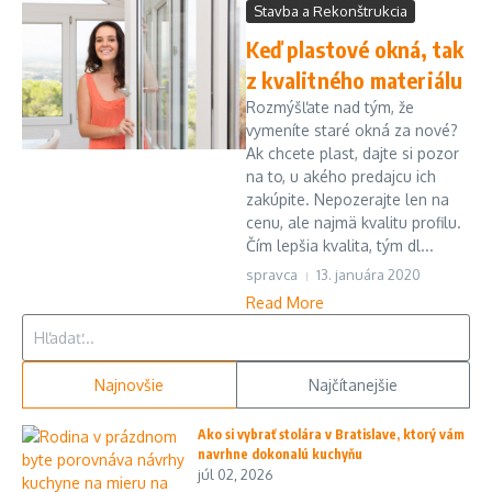
Stavba a Rekonštrukcia
Keď plastové okná, tak
z kvalitného materiálu
Rozmýšľate nad tým, že
vymeníte staré okná za nové?
Ak chcete plast, dajte si pozor
na to, u akého predajcu ich
zakúpite. Nepozerajte len na
cenu, ale najmä kvalitu profilu.
Čím lepšia kvalita, tým dl...
spravca
13. januára 2020
Read More
Hľadať:
Najnovšie
Najčítanejšie
Ako si vybrať stolára v Bratislave, ktorý vám
navrhne dokonalú kuchyňu
júl 02, 2026