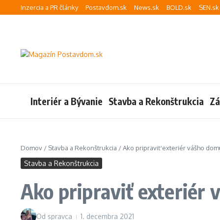
Preskočiť na obsah
Inzercia a PR články
Postavdom.sk
News.sk
BOLD.sk
SEN.sk
Interiér a Bývanie
Stavba a Rekonštrukcia
Zá
Domov
/
Stavba a Rekonštrukcia
/
Ako pripraviť exteriér vášho do
Stavba a Rekonštrukcia
Ako pripraviť exteriér
Od
spravca
1. decembra 2021