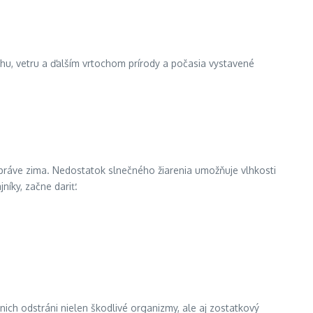
hu, vetru a ďalším vrtochom prírody a počasia vystavené
k práve zima. Nedostatok slnečného žiarenia umožňuje vlhkosti
jníky, začne dariť.
 nich odstráni nielen škodlivé organizmy, ale aj zostatkový