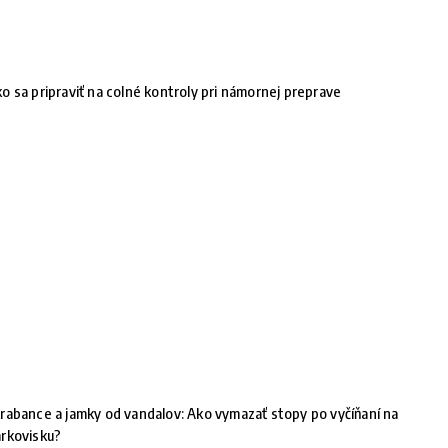
o sa pripraviť na colné kontroly pri námornej preprave
rabance a jamky od vandalov: Ako vymazať stopy po vyčíňaní na
rkovisku?