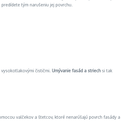
a predídete tým narušeniu jej povrchu.
é vysokotlakovými čističmi.
Umývanie fasád a striech
si tak
mocou valčekov a štetcov, ktoré nenarúšajú povrch fasády a