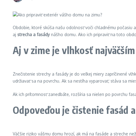
Obdobie, ktoré skúša našu odolnosť voči chladnému počasiu a 
aj
strecha a fasády
nášho domu. Ako ich pripraviť na toto obd
Aj v zime je vlhkosť najväčším
Znečistenie strechy a fasády je do veľkej miery zapríčinené v
udržiavať sa na povrchu. Ak sa nestíha vyparovať, stáva sa mi
Ak ich prítomnosť zanedbáte, rozšíria sa nielen po povrchu fasá
Odpoveďou je čistenie fasád a
Väčšie riziko vášmu domu hrozí, ak má na fasáde a streche než