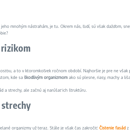
jeho mnohým nástrahám, je tu. Okrem nás, ľudí, sú však dažďom, sne
obie?
 rizikom
lhkosťou, a to v ktoromkoľvek ročnom období. Najhoršie je pre ne vša
estom, kde sa
škodlivým organizmom
ako sú plesne, riasy, machy a liša
d a strechy, ale začnú aj narúšať ich štruktúru.
 strechy
elané organizmy už teraz. Stále je však čas zakročiť.
Čistenie fasád
z