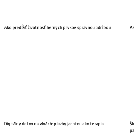
Ako predĺžiť životnosť herných prvkov správnou údržbou
Ak
Digitálny detox na vlnách: plavby jachtou ako terapia
Šk
pa