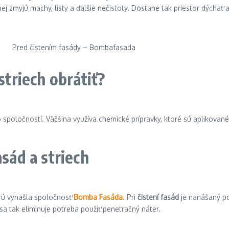
ej zmyjú machy, listy a ďalšie nečistoty. Dostane tak priestor dýchať 
Pred čistením fasády – Bombafasada
striech obrátiť?
 spoločností. Väčšina využíva chemické prípravky, ktoré sú aplikovan
asád a striech
orú vynašla spoločnosť
Bomba Fasáda
. Pri
čistení fasád
je nanášaný po
sa tak eliminuje potreba použiť penetračný náter.