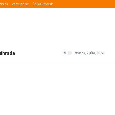
ín.sk
cestujte.sk
Šálka kávy.sk
áhrada
štvrtok, 2 júla, 2026