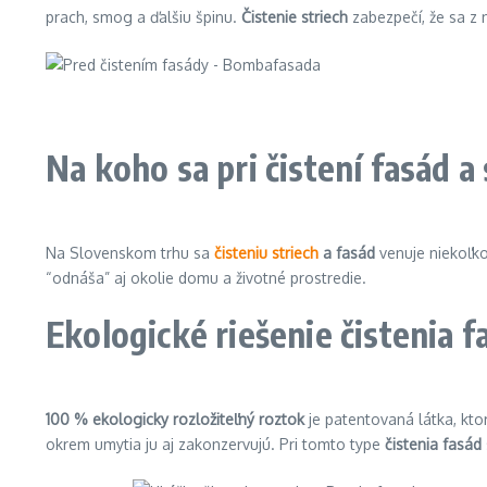
prach, smog a ďalšiu špinu.
Čistenie striech
zabezpečí, že sa z n
Na koho sa pri čistení fasád a 
Na Slovenskom trhu sa
čisteniu striech
a fasád
venuje niekoľko
“odnáša” aj okolie domu a životné prostredie.
Ekologické riešenie čistenia f
100 % ekologicky rozložiteľný roztok
je patentovaná látka, kt
okrem umytia ju aj zakonzervujú. Pri tomto type
čistenia fasád