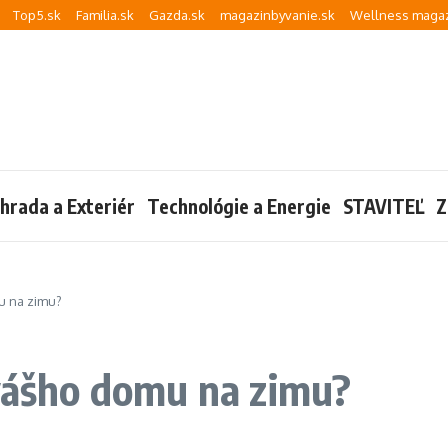
Top5.sk
Familia.sk
Gazda.sk
magazinbyvanie.sk
Wellness magaz
hrada a Exteriér
Technológie a Energie
STAVITEĽ
Z
mu na zimu?
 vášho domu na zimu?