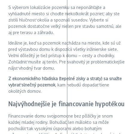
S výberom lokalizácie pozemku sa neponáhľajte a
vyhliadnuté miesto si choďte niekoľkokrát pozrieť, aby ste
zistili hlučnosť okolia a spoznali susedov. Vyberte si
pozemok dostatočne veľký nielen pre stavbu samotnú, ale
aj pre terasu a záhradu.
Ideálne je, keď sa pozemok nachádza na mieste, kde sú už
pred výstavbou domu k dispozícii všetky inžinierske siete.
Veľmi dôležitý je tiež prístup k domu – cesty a chodníky.
Zohľadniť musíte aj terén. Pre svahovitý je problematickejšie
nájsť vhodný tvar domu.
Z ekonomického hľadiska (tepelné zisky a straty) sa snažte
vybrať slnečný pozemok
, kam nebudú dopadať tiene
okolitých domov.
Najvýhodnejšie je financovanie hypotékou
Financovanie domu svojpomocne bez pôžičky je snom
každej mladej rodiny. Bohužiaľ, len málokto sa môže
pochváliť tak vysokými úsporami alebo bohatým