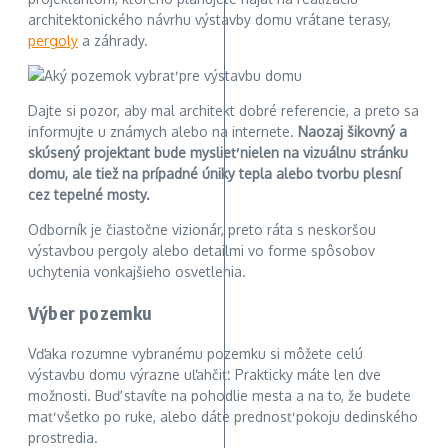
architektonického návrhu výstavby domu vrátane terasy,
pergoly
a záhrady.
Dajte si pozor, aby mal architekt dobré referencie, a preto sa
informujte u známych alebo na internete.
Naozaj šikovný a
skúsený projektant bude myslieť nielen na vizuálnu stránku
domu, ale tiež na prípadné úniky tepla alebo tvorbu plesní
cez tepelné mosty.
Odborník je čiastočne vizionár, preto ráta s neskoršou
výstavbou pergoly alebo detailmi vo forme spôsobov
uchytenia vonkajšieho osvetlenia.
Výber pozemku
Vďaka rozumne vybranému pozemku si môžete celú
výstavbu domu výrazne uľahčiť. Prakticky máte len dve
možnosti. Buď stavíte na pohodlie mesta a na to, že budete
mať všetko po ruke, alebo dáte prednosť pokoju dedinského
prostredia.