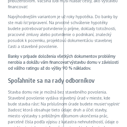
príbuzenstvom. Väčšina ľudí musí hľadať cesty, ako výstavbu
financovať.
Najvýhodnejším variantom je už roky hypotéka. Do banky by
ste mali ísť pripravení. Na prvotné schválenie hypotéky
budete potrebovať potvrdenie o príjme, doklady totožnosti,
pracovné zmluvy alebo potvrdenie o podnikaní, znalecký
posudok k pozemku, projektovú dokumentáciu stavebnej
časti a stavebné povolenie.
Banky v prípade doloženia všetkých dokumentov problémy
nerobia a dokážu vám financovať výstavbu domu v závislosti
od vášho ratingu až do výšky 90 % nákladov.
Spoľahnite sa na rady odborníkov
Stavba domu nie je možná bez stavebného povolenia.
Stavebné povolenie vydáva stavebný úrad v mieste, kde
bude stavba rásť. Na príslušnom úrade budete musieť vyplniť
žiadosť, ktorá obsahuje tieto údaje: druh a účel stavby,
miesto výstavby s približným dátumom ukončenia prác,
parcelné čísla podľa výpisu z katastra nehnuteľností, údaje o