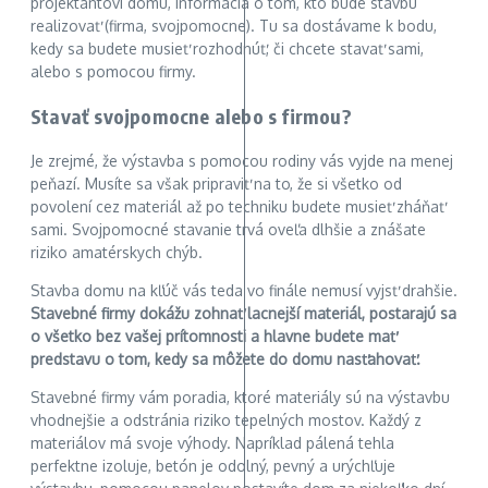
projektantovi domu, informácia o tom, kto bude stavbu
realizovať (firma, svojpomocne). Tu sa dostávame k bodu,
kedy sa budete musieť rozhodnúť, či chcete stavať sami,
alebo s pomocou firmy.
Stavať svojpomocne alebo s firmou?
Je zrejmé, že výstavba s pomocou rodiny vás vyjde na menej
peňazí. Musíte sa však pripraviť na to, že si všetko od
povolení cez materiál až po techniku budete musieť zháňať
sami. Svojpomocné stavanie trvá oveľa dlhšie a znášate
riziko amatérskych chýb.
Stavba domu na kľúč vás teda vo finále nemusí vyjsť drahšie.
Stavebné firmy dokážu zohnať lacnejší materiál, postarajú sa
o všetko bez vašej prítomnosti a hlavne budete mať
predstavu o tom, kedy sa môžete do domu nasťahovať.
Stavebné firmy vám poradia, ktoré materiály sú na výstavbu
vhodnejšie a odstránia riziko tepelných mostov. Každý z
materiálov má svoje výhody. Napríklad pálená tehla
perfektne izoluje, betón je odolný, pevný a urýchľuje