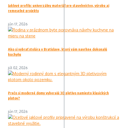
Jaklové profily: univerzálny materiál pre stavebníctvo, výrobu aj
remeselné projekty
jún 17, 2026
Ako si vybrať stolára v Bratislave, ktorý vám navrhne dokonalú
kuchyňu
júl 02, 2026
Prečo si moderné domy vyberajú 3D pletivo namiesto klasických
plotov?
jún 17, 2026