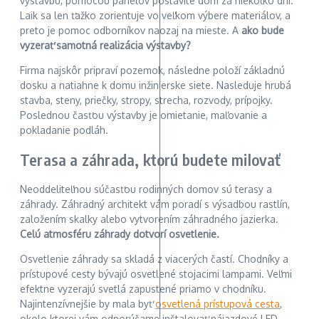
výstavbu, pomocou panelov postavíte dom za niekoľko dní.
Laik sa len ťažko zorientuje vo veľkom výbere materiálov, a
preto je pomoc odborníkov naozaj na mieste. A
ako bude
vyzerať samotná realizácia výstavby?
Firma najskôr pripraví pozemok, následne položí základnú
dosku a natiahne k domu inžinierske siete. Nasleduje hrubá
stavba, steny, priečky, stropy, strecha, rozvody, prípojky.
Poslednou časťou výstavby je omietanie, maľovanie a
pokladanie podláh.
Terasa a záhrada, ktorú budete milovať
Neoddeliteľnou súčasťou rodinných domov sú terasy a
záhrady. Záhradný architekt vám poradí s výsadbou rastlín,
založením skalky alebo vytvorením záhradného jazierka.
Celú atmosféru záhrady dotvorí osvetlenie.
Osvetlenie záhrady sa skladá z viacerých častí. Chodníky a
prístupové cesty bývajú osvetlené stojacimi lampami. Veľmi
efektne vyzerajú svetlá zapustené priamo v chodníku.
Najintenzívnejšie by mala byť
osvetlená prístupová cesta
,
okolo ktorej vám odporúčame inštalovať nájazdové LED