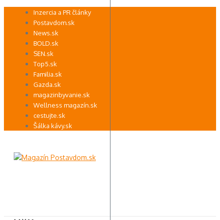
Preskočiť
Inzercia a PR články
na
Postavdom.sk
obsah
News.sk
BOLD.sk
SEN.sk
Top5.sk
Familia.sk
Gazda.sk
magazinbyvanie.sk
Wellness magazín.sk
cestujte.sk
Šálka kávy.sk