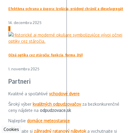
Efektívna ochrana a úspora: Izolácia, prúdový chránič a dieselagregát
14. decembra 2025
3
Očná optika cez stáročia: funkcia, forma, štýl
1. novembra 2025
Partneri
Kvalitné a spoľahlivé
vchodové dvere
Široký výber
kvalitných odpudzovačov
za bezkonkurenčné
ceny nájdete na
odpudzovace.sk
Najlepšie
domáce meteostanice
Cookies
Obstarajte si
záhradný ratanový nábytok
a vychutnajte si