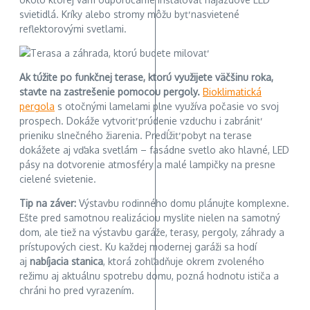
svietidlá. Kríky alebo stromy môžu byť nasvietené
reflektorovými svetlami.
Ak túžite po funkčnej terase, ktorú využijete väčšinu roka,
stavte na zastrešenie pomocou pergoly.
Bioklimatická
pergola
s otočnými lamelami plne využíva počasie vo svoj
prospech. Dokáže vytvoriť prúdenie vzduchu i zabrániť
prieniku slnečného žiarenia. Predĺžiť pobyt na terase
dokážete aj vďaka svetlám – fasádne svetlo ako hlavné, LED
pásy na dotvorenie atmosféry a malé lampičky na presne
cielené svietenie.
Tip na záver:
Výstavbu rodinného domu plánujte komplexne.
Ešte pred samotnou realizáciou myslite nielen na samotný
dom, ale tiež na výstavbu garáže, terasy, pergoly, záhrady a
prístupových ciest. Ku každej modernej garáži sa hodí
aj
nabíjacia stanica
, ktorá zohľadňuje okrem zvoleného
režimu aj aktuálnu spotrebu domu, pozná hodnotu ističa a
chráni ho pred vyrazením.