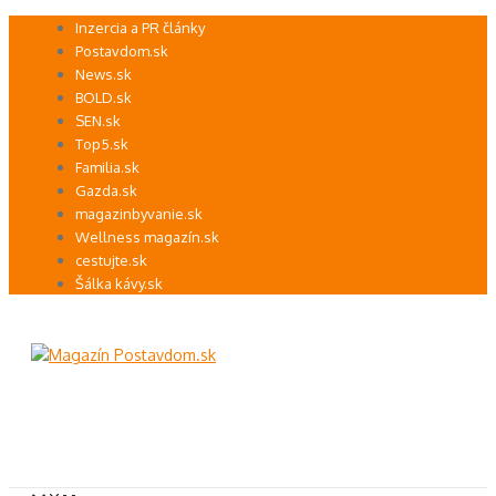
Preskočiť
Inzercia a PR články
na
Postavdom.sk
obsah
News.sk
BOLD.sk
SEN.sk
Top5.sk
Familia.sk
Gazda.sk
magazinbyvanie.sk
Wellness magazín.sk
cestujte.sk
Šálka kávy.sk