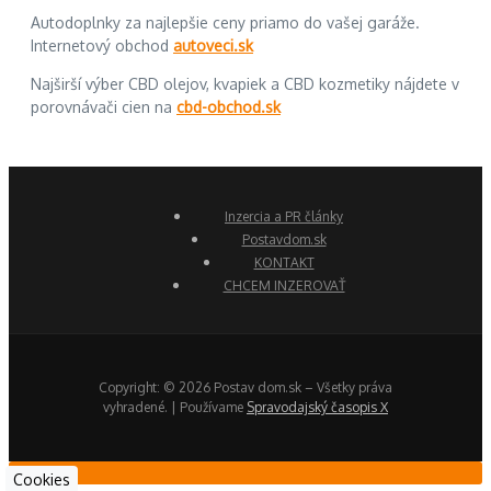
Autodoplnky za najlepšie ceny priamo do vašej garáže.
Internetový obchod
autoveci.sk
Najširší výber CBD olejov, kvapiek a CBD kozmetiky nájdete v
porovnávači cien na
cbd-obchod.sk
Inzercia a PR články
Postavdom.sk
KONTAKT
CHCEM INZEROVAŤ
Copyright: © 2026 Postav dom.sk – Všetky práva
vyhradené. | Používame
Spravodajský časopis X
Cookies