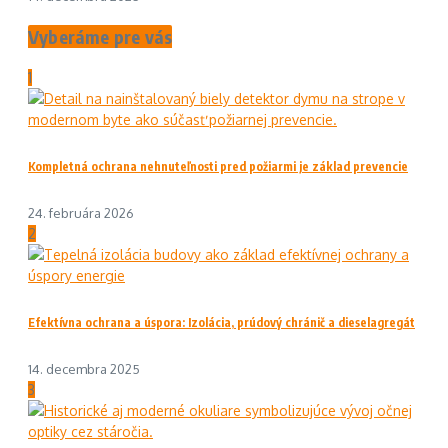
Vyberáme pre vás
1
Kompletná ochrana nehnuteľnosti pred požiarmi je základ prevencie
24. februára 2026
2
Efektívna ochrana a úspora: Izolácia, prúdový chránič a dieselagregát
14. decembra 2025
3