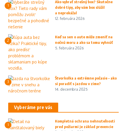
Ako vybrať strešný box? Skutočne
1
dobré tipy, aby vám box slúžil
a neprekážal
12. februára 2026
Keď sa sen o aute môže zmeniť na
2
nočnú moru a ako sa tomu vyhnúť
5. februára 2026
Štvorkolka a extrémne počasie – ako
3
si poradiť s jazdou v zime?
14. decembra 2025
Vyberáme pre vás
Kompletná ochrana nehnuteľnosti
1
pred požiarmi je základ prevencie