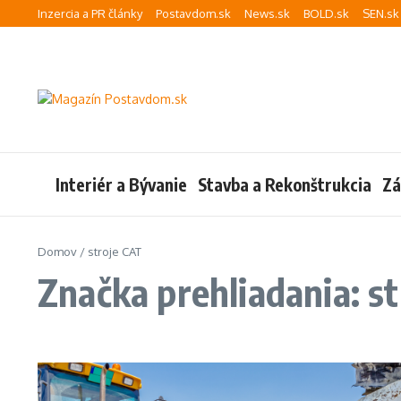
Preskočiť na obsah
Inzercia a PR články
Postavdom.sk
News.sk
BOLD.sk
SEN.sk
Interiér a Bývanie
Stavba a Rekonštrukcia
Zá
Domov
/
stroje CAT
Značka prehliadania: s