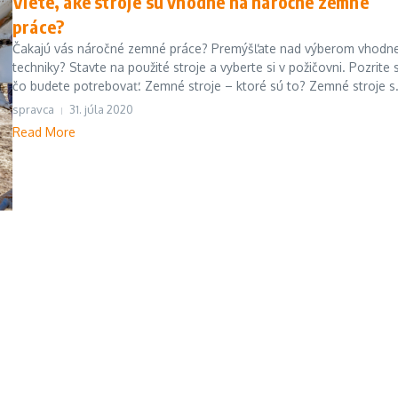
Viete, aké stroje sú vhodné na náročné zemné
práce?
Čakajú vás náročné zemné práce? Premýšľate nad výberom vhodne
techniky? Stavte na použité stroje a vyberte si v požičovni. Pozrite 
čo budete potrebovať. Zemné stroje – ktoré sú to? Zemné stroje s.
spravca
31. júla 2020
Read More