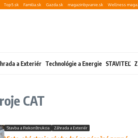
Top5.sk
Familia.sk
Gazda.sk
magazinbyvanie.sk
Wellness magaz
hrada a Exteriér
Technológie a Energie
STAVITEĽ
Z
troje CAT
Stavba a Rekonštrukcia
Záhrada a Exteriér