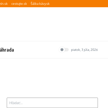
ín.sk
cestujte.sk
Šálka kávy.sk
áhrada
piatok, 3 júla, 2026
Hľadať: