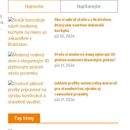
Najnovšie
Najčítanejšie
j
Ako si vybrať stolára v Bratislave,
sa,
ktorý vám navrhne dokonalú
..
kuchyňu
júl 02, 2026
Prečo si moderné domy vyberajú 3D
pletivo namiesto klasických plotov?
jún 17, 2026
Jaklové profily: univerzálny materiál
pre stavebníctvo, výrobu aj
remeselné projekty
jún 17, 2026
Top témy