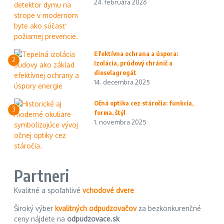
24. februára 2026
Efektívna ochrana a úspora:
2
Izolácia, prúdový chránič a
dieselagregát
14. decembra 2025
Očná optika cez stáročia: funkcia,
3
forma, štýl
1. novembra 2025
Partneri
Kvalitné a spoľahlivé
vchodové dvere
Široký výber
kvalitných odpudzovačov
za bezkonkurenčné
ceny nájdete na
odpudzovace.sk