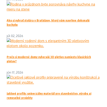
Ako si vybrať stolára v Bratislave, ktorý vám navrhne dokonalú
kuchyňu
júl 02, 2026
Prečo si moderné domy vyberajú 3D pletivo namiesto klasických
plotov?
jún 17, 2026
Jaklové profily: univerzálny materiál pre stavebníctvo, výrobu aj
remeselné projekty