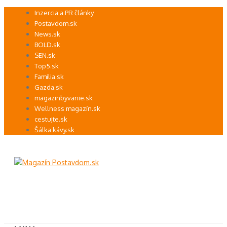
Preskočiť
Inzercia a PR články
na
Postavdom.sk
obsah
News.sk
BOLD.sk
SEN.sk
Top5.sk
Familia.sk
Gazda.sk
magazinbyvanie.sk
Wellness magazín.sk
cestujte.sk
Šálka kávy.sk