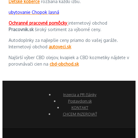
Detské koberce
rozžiaria každú izbu.
ubytovanie Chopok Jasná
Ochranné pracovné pomôcky
internetový obchod
Pracovnik.sk
široký sortiment za výborné ceny.
Autodoplnky za najlepšie ceny priamo do vašej garáže.
Internetový obchod
autoveci.sk
Najširší výber CBD olejov, kvapiek a CBD kozmetiky nájdete v
porovnávači cien na
cbd-obchod.sk
Inzercia a PR články
Postavdom.sk
KONTAKT
CHCEM INZEROVAŤ