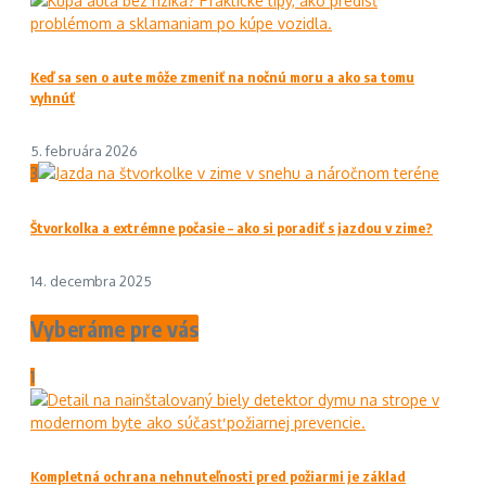
Keď sa sen o aute môže zmeniť na nočnú moru a ako sa tomu
vyhnúť
5. februára 2026
3
Štvorkolka a extrémne počasie – ako si poradiť s jazdou v zime?
14. decembra 2025
Vyberáme pre vás
1
Kompletná ochrana nehnuteľnosti pred požiarmi je základ