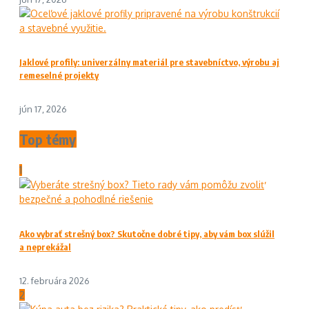
Jaklové profily: univerzálny materiál pre stavebníctvo, výrobu aj
remeselné projekty
jún 17, 2026
Top témy
1
Ako vybrať strešný box? Skutočne dobré tipy, aby vám box slúžil
a neprekážal
12. februára 2026
2