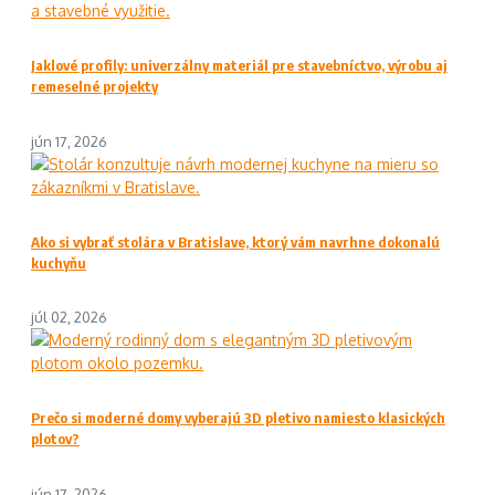
Jaklové profily: univerzálny materiál pre stavebníctvo, výrobu aj
remeselné projekty
jún 17, 2026
Ako si vybrať stolára v Bratislave, ktorý vám navrhne dokonalú
kuchyňu
júl 02, 2026
Prečo si moderné domy vyberajú 3D pletivo namiesto klasických
plotov?
jún 17, 2026