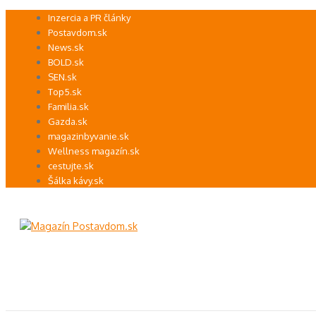
Preskočiť
Inzercia a PR články
na
Postavdom.sk
obsah
News.sk
BOLD.sk
SEN.sk
Top5.sk
Familia.sk
Gazda.sk
magazinbyvanie.sk
Wellness magazín.sk
cestujte.sk
Šálka kávy.sk