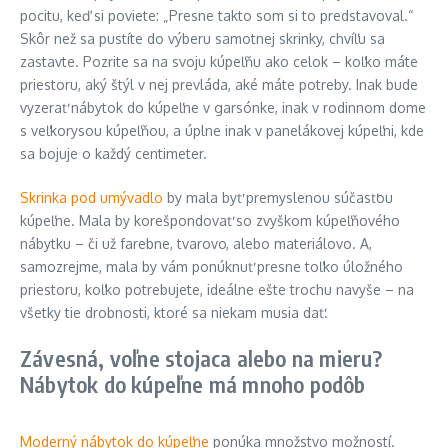
pocitu, keď si poviete: „Presne takto som si to predstavoval.“
Skôr než sa pustíte do výberu samotnej skrinky, chvíľu sa
zastavte. Pozrite sa na svoju kúpeľňu ako celok – koľko máte
priestoru, aký štýl v nej prevláda, aké máte potreby. Inak bude
vyzerať nábytok do kúpeľne v garsónke, inak v rodinnom dome
s veľkorysou kúpeľňou, a úplne inak v panelákovej kúpeľni, kde
sa bojuje o každý centimeter.
Skrinka pod umývadlo
by mala byť premyslenou súčasťou
kúpeľne. Mala by korešpondovať so zvyškom kúpeľňového
nábytku – či už farebne, tvarovo, alebo materiálovo. A,
samozrejme, mala by vám ponúknuť presne toľko úložného
priestoru, koľko potrebujete, ideálne ešte trochu navyše – na
všetky tie drobnosti, ktoré sa niekam musia dať.
Závesná, voľne stojaca alebo na mieru?
Nábytok do kúpeľne má mnoho podôb
Moderný nábytok do kúpeľne
ponúka množstvo možností.