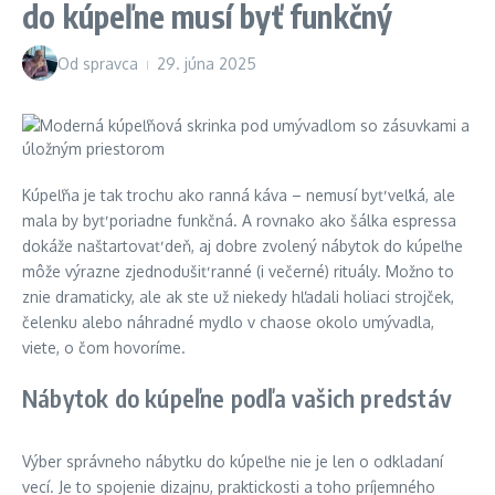
do kúpeľne musí byť funkčný
Od
spravca
29. júna 2025
Kúpeľňa je tak trochu ako ranná káva – nemusí byť veľká, ale
mala by byť poriadne funkčná. A rovnako ako šálka espressa
dokáže naštartovať deň, aj dobre zvolený nábytok do kúpeľne
môže výrazne zjednodušiť ranné (i večerné) rituály. Možno to
znie dramaticky, ale ak ste už niekedy hľadali holiaci strojček,
čelenku alebo náhradné mydlo v chaose okolo umývadla,
viete, o čom hovoríme.
Nábytok do kúpeľne podľa vašich predstáv
Výber správneho nábytku do kúpeľne nie je len o odkladaní
vecí. Je to spojenie dizajnu, praktickosti a toho príjemného