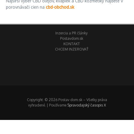
Najširší výber CBD olejov, kvapiek a CBD kozmetiky nájdete v
porovnávači cien na
cbd-obchod.sk
Inzercia a PR články
Postavdom.sk
KONTAKT
CHCEM INZEROVAŤ
Copyright: © 2026 Postav dom.sk – Všetky práva
vyhradené. | Používame
Spravodajský časopis X