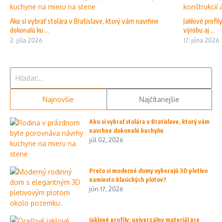
Ako si vybrať stolára v Bratislave, ktorý vám navrhne
Jaklové profil
dokonalú ku ...
výrobu aj ...
2. júla 2026
17. júna 2026
Hľadať:
Najnovšie
Najčítanejšie
Ako si vybrať stolára v Bratislave, ktorý vám
navrhne dokonalú kuchyňu
júl 02, 2026
Prečo si moderné domy vyberajú 3D pletivo
namiesto klasických plotov?
jún 17, 2026
Jaklové profily: univerzálny materiál pre