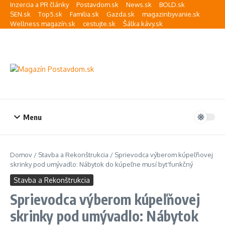
Preskočiť na obsah
Inzercia a PR články
Postavdom.sk
News.sk
BOLD.sk
SEN.sk
Top5.sk
Familia.sk
Gazda.sk
magazinbyvanie.sk
Wellness magazín.sk
cestujte.sk
Šálka kávy.sk
Menu
Domov
/
Stavba a Rekonštrukcia
/
Sprievodca výberom kúpeľňovej
skrinky pod umývadlo: Nábytok do kúpeľne musí byť funkčný
Stavba a Rekonštrukcia
Sprievodca výberom kúpeľňovej
skrinky pod umývadlo: Nábytok