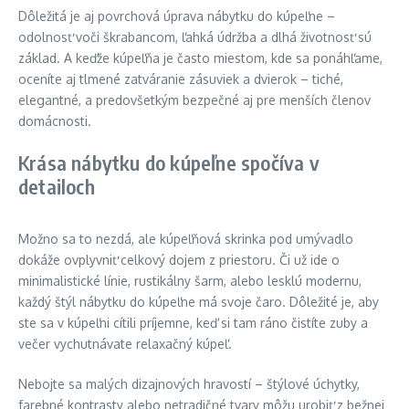
Dôležitá je aj povrchová úprava nábytku do kúpeľne –
odolnosť voči škrabancom, ľahká údržba a dlhá životnosť sú
základ. A keďže kúpeľňa je často miestom, kde sa ponáhľame,
oceníte aj tlmené zatváranie zásuviek a dvierok – tiché,
elegantné, a predovšetkým bezpečné aj pre menších členov
domácnosti.
Krása nábytku do kúpeľne spočíva v
detailoch
Možno sa to nezdá, ale kúpeľňová skrinka pod umývadlo
dokáže ovplyvniť celkový dojem z priestoru. Či už ide o
minimalistické línie, rustikálny šarm, alebo lesklú modernu,
každý štýl nábytku do kúpeľne má svoje čaro. Dôležité je, aby
ste sa v kúpeľni cítili príjemne, keď si tam ráno čistíte zuby a
večer vychutnávate relaxačný kúpeľ.
Nebojte sa malých dizajnových hravostí – štýlové úchytky,
farebné kontrasty alebo netradičné tvary môžu urobiť z bežnej