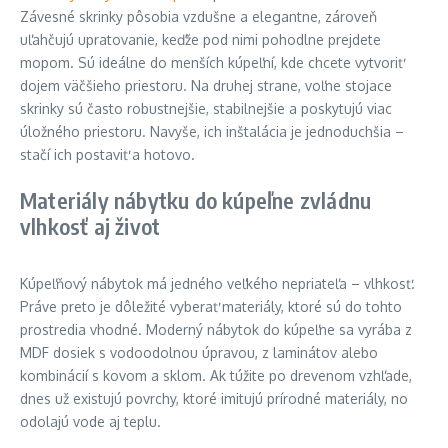
Závesné skrinky pôsobia vzdušne a elegantne, zároveň
uľahčujú upratovanie, keďže pod nimi pohodlne prejdete
mopom. Sú ideálne do menších kúpeľní, kde chcete vytvoriť
dojem väčšieho priestoru. Na druhej strane, voľne stojace
skrinky sú často robustnejšie, stabilnejšie a poskytujú viac
úložného priestoru. Navyše, ich inštalácia je jednoduchšia –
stačí ich postaviť a hotovo.
Materiály nábytku do kúpeľne zvládnu
vlhkosť aj život
Kúpeľňový nábytok má jedného veľkého nepriateľa – vlhkosť.
Práve preto je dôležité vyberať materiály, ktoré sú do tohto
prostredia vhodné. Moderný nábytok do kúpeľne sa vyrába z
MDF dosiek s vodoodolnou úpravou, z laminátov alebo
kombinácií s kovom a sklom. Ak túžite po drevenom vzhľade,
dnes už existujú povrchy, ktoré imitujú prírodné materiály, no
odolajú vode aj teplu.