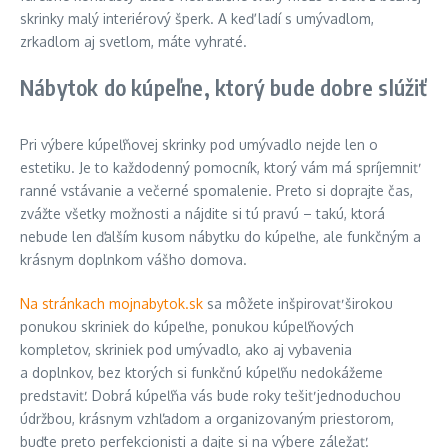
skrinky malý interiérový šperk. A keď ladí s umývadlom,
zrkadlom aj svetlom, máte vyhraté.
Nábytok do kúpeľne, ktorý bude dobre slúžiť
Pri výbere kúpeľňovej skrinky pod umývadlo nejde len o
estetiku. Je to každodenný pomocník, ktorý vám má spríjemniť
ranné vstávanie a večerné spomalenie. Preto si doprajte čas,
zvážte všetky možnosti a nájdite si tú pravú – takú, ktorá
nebude len ďalším kusom nábytku do kúpeľne, ale funkčným a
krásnym doplnkom vášho domova.
Na stránkach mojnabytok.sk
sa môžete inšpirovať širokou
ponukou skriniek do kúpeľne, ponukou kúpeľňových
kompletov, skriniek pod umývadlo, ako aj vybavenia
a doplnkov, bez ktorých si funkčnú kúpeľňu nedokážeme
predstaviť. Dobrá kúpeľňa vás bude roky tešiť jednoduchou
údržbou, krásnym vzhľadom a organizovaným priestorom,
buďte preto perfekcionisti a dajte si na výbere záležať.