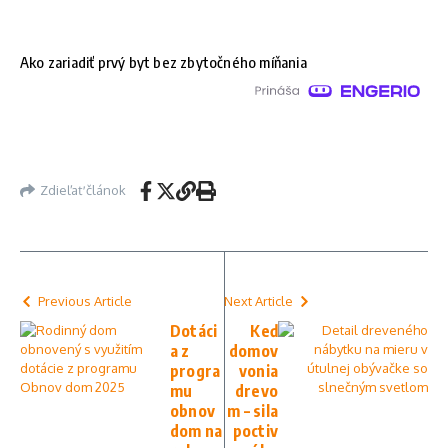
Ako zariadiť prvý byt bez zbytočného míňania
Zdieľať článok
Previous Article
Next Article
Dotáci
Keď
a z
domov
progra
vonia
mu
drevo
obnov
m – sila
dom na
poctiv