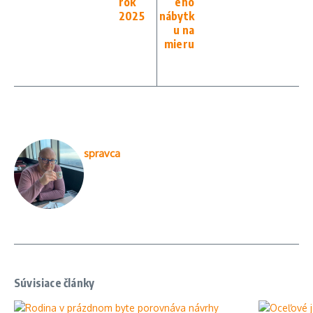
rok
ého
2025
nábytk
u na
mieru
spravca
Súvisiace články