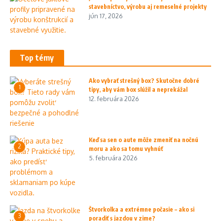
stavebníctvo, výrobu aj remeselné projekty
jún 17, 2026
Top témy
Ako vybrať strešný box? Skutočne dobré
1
tipy, aby vám box slúžil a neprekážal
12. februára 2026
Keď sa sen o aute môže zmeniť na nočnú
2
moru a ako sa tomu vyhnúť
5. februára 2026
Štvorkolka a extrémne počasie – ako si
3
poradiť s jazdou v zime?