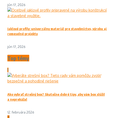
jún 17, 2026
Jaklové profily: univerzálny materiál pre stavebníctvo, výrobu aj
remeselné projekty
jún 17, 2026
Top témy
1
Ako vybrať strešný box? Skutočne dobré tipy, aby vám box slúžil
a neprekážal
12. februára 2026
2