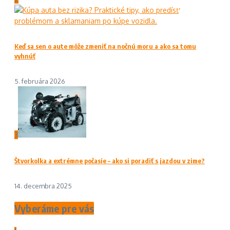
Keď sa sen o aute môže zmeniť na nočnú moru a ako sa tomu
vyhnúť
5. februára 2026
3
Štvorkolka a extrémne počasie – ako si poradiť s jazdou v zime?
14. decembra 2025
Vyberáme pre vás