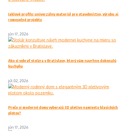
Jaklové profily: univerzálny materiál pre stavebníctvo, výrobu aj
remeselné projekty
jún 17, 2026
Ako si vybrať stolára v Bratislave, ktorý vám navrhne dokonalú
kuchyňu
júl 02, 2026
Prečo si moderné domy vyberajú 3D pletivo namiesto klasických
plotov?
jún 17, 2026