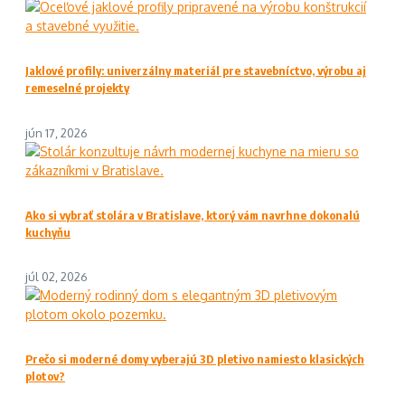
Jaklové profily: univerzálny materiál pre stavebníctvo, výrobu aj
remeselné projekty
jún 17, 2026
Ako si vybrať stolára v Bratislave, ktorý vám navrhne dokonalú
kuchyňu
júl 02, 2026
Prečo si moderné domy vyberajú 3D pletivo namiesto klasických
plotov?