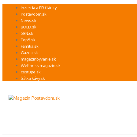
Preskočiť
Inzercia a PR články
na
Postavdom.sk
obsah
News.sk
BOLD.sk
SEN.sk
Top5.sk
Familia.sk
Gazda.sk
magazinbyvanie.sk
Wellness magazín.sk
cestujte.sk
Šálka kávy.sk