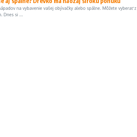
e aj spálne? Drevko má naozaj širokú ponuku
h nápadov na vybavenie vašej obývačky alebo spálne. Môžete vyberať z
 Dnes si ...