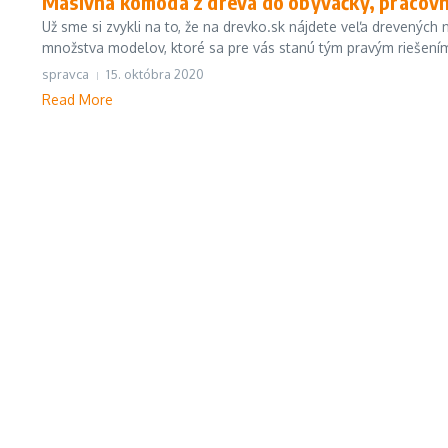
Masívna komoda z dreva do obývačky, pracovn
Už sme si zvykli na to, že na drevko.sk nájdete veľa drevenýc
množstva modelov, ktoré sa pre vás stanú tým pravým riešením.
spravca
15. októbra 2020
Read More