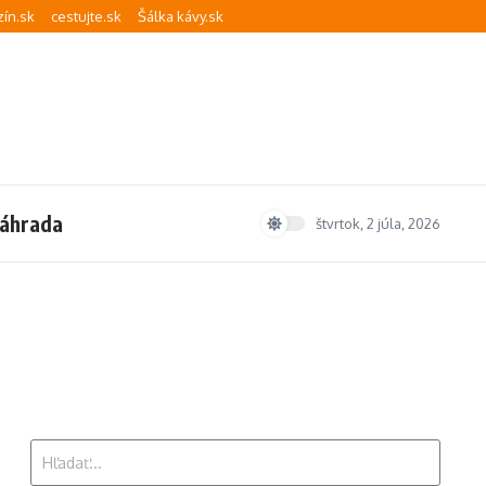
ín.sk
cestujte.sk
Šálka kávy.sk
áhrada
štvrtok, 2 júla, 2026
Hľadať: