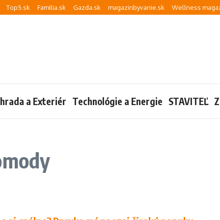
Top5.sk
Familia.sk
Gazda.sk
magazinbyvanie.sk
Wellness magaz
hrada a Exteriér
Technológie a Energie
STAVITEĽ
Z
komody