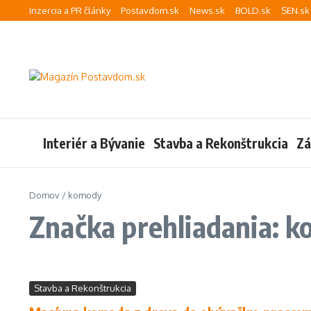
Preskočiť na obsah
Inzercia a PR články
Postavdom.sk
News.sk
BOLD.sk
SEN.sk
Interiér a Bývanie
Stavba a Rekonštrukcia
Zá
Domov
/
komody
Značka prehliadania: 
Stavba a Rekonštrukcia