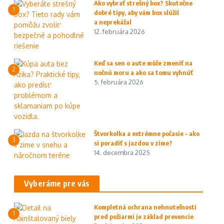
Ako vybrať strešný box? Skutočne
1
dobré tipy, aby vám box slúžil
a neprekážal
12. februára 2026
Keď sa sen o aute môže zmeniť na
2
nočnú moru a ako sa tomu vyhnúť
5. februára 2026
Štvorkolka a extrémne počasie – ako
3
si poradiť s jazdou v zime?
14. decembra 2025
Vyberáme pre vás
Kompletná ochrana nehnuteľnosti
1
pred požiarmi je základ prevencie