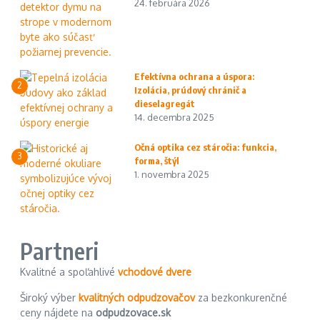
24. februára 2026
Efektívna ochrana a úspora:
2
Izolácia, prúdový chránič a
dieselagregát
14. decembra 2025
Očná optika cez stáročia: funkcia,
3
forma, štýl
1. novembra 2025
Partneri
Kvalitné a spoľahlivé
vchodové dvere
Široký výber
kvalitných odpudzovačov
za bezkonkurenčné
ceny nájdete na
odpudzovace.sk